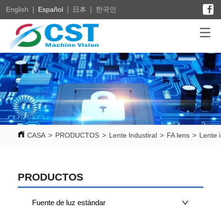
English
Español
日本
한국인
CASA
>
PRODUCTOS
>
Lente lndustiral
>
FA lens
>
Lente 
PRODUCTOS
Fuente de luz estándar