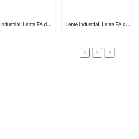
industrial: Lente FA de 1
Lente industrial: Lente FA de
"5MP
20 MP de 1,1 "
1