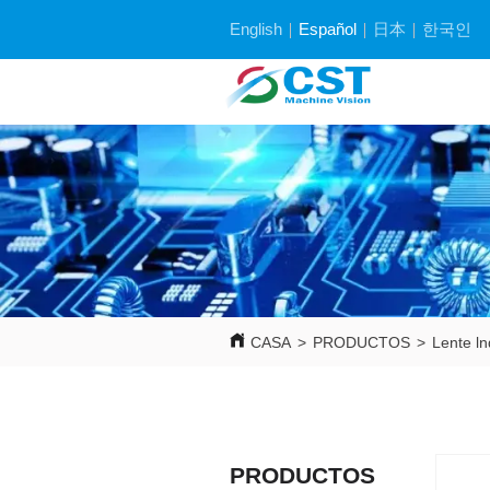
English
Español
日本
한국인
CASA
>
PRODUCTOS
>
Lente ln
PRODUCTOS