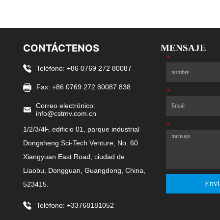
CONTÁCTENOS
MENSAJE
*
Nombre
Teléfono: +86 0769 272 80087
Fax: +86 0769 272 80087 838
*
Correo electrón
Correo electrónico:
info@cstmv.com.cn
*
Mensaje
1/2/3/4F, edificio 01, parque industrial
Dongsheng Sci-Tech Venture, No. 60
Xiangyuan East Road, ciudad de
Liaobu, Dongguan, Guangdong, China,
Envi
523415.
Teléfono: +33768181052