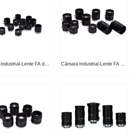
 industrial-Lente FA de 5
Cámara industrial-Lente FA de
MP y 1,8 "
2/3 "5MP