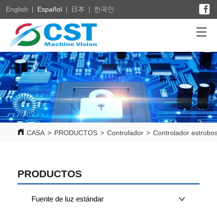
English
Español
日本
한국인
CASA
>
PRODUCTOS
>
Controlador
>
Controlador estrobo
PRODUCTOS
Fuente de luz estándar