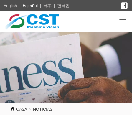
English
Español
日本
한국인
CASA
>
NOTICIAS