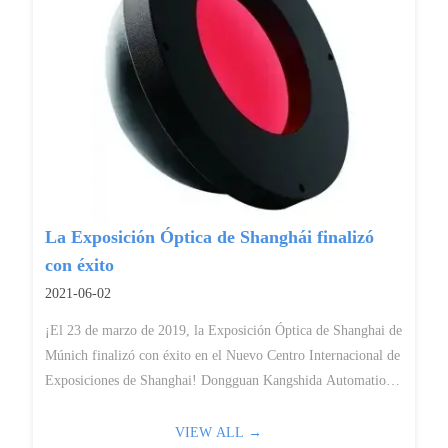
La Exposición Óptica de Shanghái finalizó
con éxito
2021-06-02
¡El 23 de marzo de 2019, la Exposición Óptica de Shanghai de
Múnich finalizó con éxito en el Nuevo Centro Internacional de
Exposiciones de Shanghai! Dongguan Kangshida Automation
Co., Ltd. (CST) fue invitada a participar en este evento de
fuente de l...
VIEW ALL →