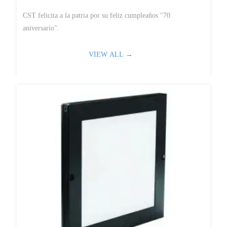
CST felicita a la patria por su feliz cumpleaños "70
aniversario".
VIEW ALL →